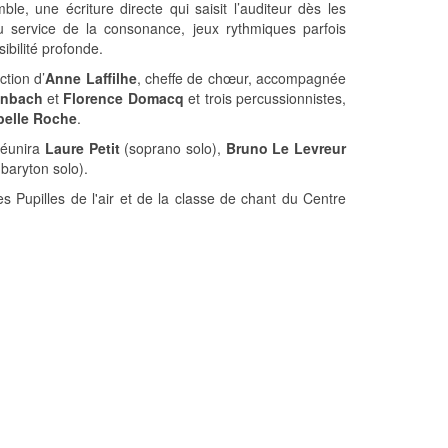
, une écriture directe qui saisit l’auditeur dès les
 service de la consonance, jeux rythmiques parfois
ibilité profonde.
ction d’
Anne Laffilhe
, cheffe de chœur, accompagnée
enbach
et
Florence Domacq
et trois percussionnistes,
belle Roche
.
 réunira
Laure Petit
(soprano solo),
Bruno Le Levreur
baryton solo).
es Pupilles de l'air et de la classe de chant du Centre