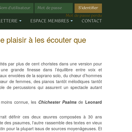
S'identifier
Mot de passe perdu
LETTERIE
ESPACE MEMBRES
CONTACT
 plaisir à les écouter que
étés par plus de cent choristes dans une version pour
une grande finesse dans l’équilibre entre voix et
r aux envolées de la soprano solo, du chœur d’hommes
hœur de femmes, des pianos tantôt mélodiques tantôt
ble de percussions qui assurent un spectacle autant
e moins connue, les
Chichester Psalms
de
Leonard
urrait définir ces deux œuvres composées à 30 ans
texte des psaumes, l'autre rassemble des textes en vieux
 latin pour la plupart issus de sources moyenâgeuses. Et