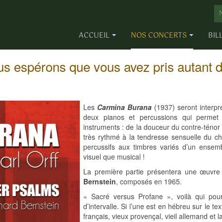
ACCUEIL
NOS CONCERTS
BIL
us espérons que vous avez pris autant de
Les
Carmina Burana
(1937) seront interpr
deux pianos et percussions qui permet 
instruments : de la douceur du contre-téno
très rythmé à la tendresse sensuelle du c
percussifs aux timbres variés d’un ensem
visuel que musical !
La première partie présentera une œuvr
Bernstein
, composés en 1965.
« Sacré versus Profane », voilà qui po
d’intervalle. Si l’une est en hébreu sur le 
français, vieux provençal, vieil allemand et